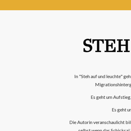
STEH
In "Steh auf und leuchte" ge
Migrationshinterg
Es geht um Aufstieg
Es geht u
Die Autorin veranschaulicht bil
selbst wenn das Schicksal