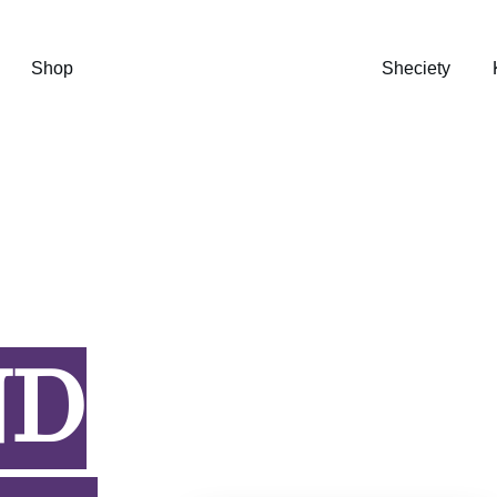
Shop
Sheciety
ND