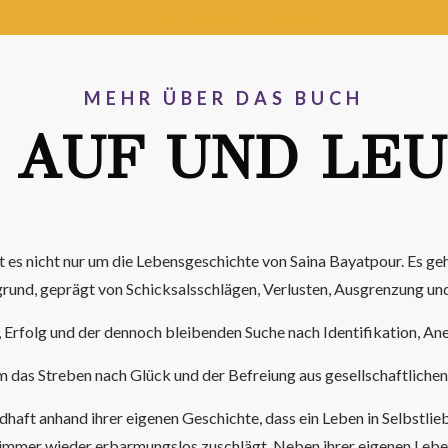
- SAINA BAYATPOUR -
MEHR ÜBER DAS BUCH
 AUF UND LE
ht es nicht nur um die Lebensgeschichte von Saina Bayatpour. Es geh
rund, geprägt von Schicksalsschlägen, Verlusten, Ausgrenzung un
, Erfolg und der dennoch bleibenden Suche nach Identifikation, An
m das Streben nach Glück und der Befreiung aus gesellschaftlichen
dhaft anhand ihrer eigenen Geschichte, dass ein Leben in Selbstli
 immer wieder erbarmungslos zuschlägt. Neben ihrer eigenen Leben