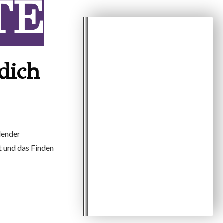
TE
dich
hlender
t und das Finden