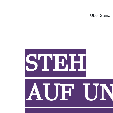
Über Saina
STEH
AUF U